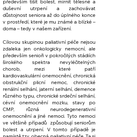
především tišit bolest, mírnit tělesné a
duševní utrpení a zachovávat
důstojnost seniora až do úplného konce
v prostředí, které je mu známé a blízké –
doma – tedy v našem zařízení.
Cílovou skupinou paliativní péče nejsou
zdaleka jen onkologicky nemocní, ale
především senioři v pokročilých stádiích
širokého spektra nevyléčitelných
chorob, mezi které patří
kardiovaskulární onemocnění, chronická
obstrukční plicní nemoc, chronické
renální selhání, jaterní selhání, demence
různého typu, chronické srdeční selhání,
cévní onemocnění mozku, stavy po
CMP, různá neurodegenerativní
onemocnění a jiné nemoci. Tyto nemoci
ve většině případů způsobují seniorům
bolest a utrpení. V tomto případě je
namístě tzv. obecná paliativní péče. Ta si