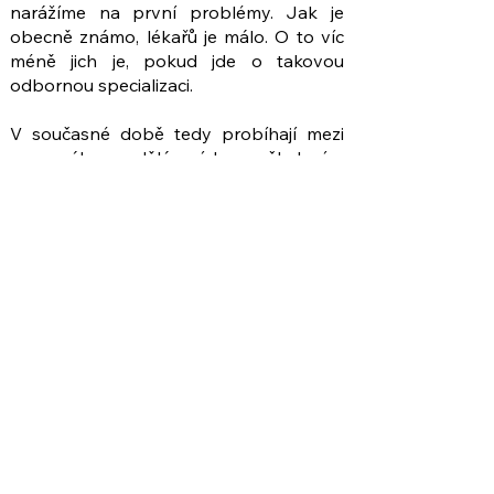
narážíme na první problémy. Jak je
obecně známo, lékařů je málo. O to víc
méně jich je, pokud jde o takovou
odbornou specializaci.
V současné době tedy probíhají mezi
personálem vzdělávací kurzy, školení a
stáže tak, abychom se dostatečně
vzdělali v oblasti obecné paliativní péče,
kdy si „vystačíme“ s kompetencemi
ošetřujícího lékaře pro dospělé. Ale aby
náš dílek do skládačky zapadl úplně, je
nevyhnutelné pro naše zařízení zajistit
dostupnost lékaře specialistu pro
paliativní péči. A na tom nyní intenzivně
pracujeme. Pevně věřím, že se nám
tento cíl podaří co nejdříve splnit.
Pojďme se prozatím všichni učit
otevřené komunikaci o tabuizovaném