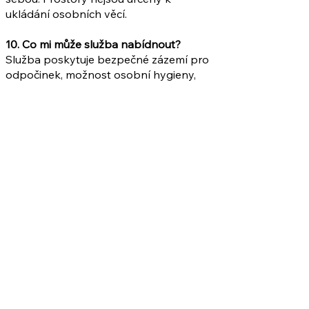
ukládání osobních věcí.
10. Co mi může služba nabídnout?
Služba poskytuje bezpečné zázemí pro
odpočinek, možnost osobní hygieny,
stravu nebo podmínky pro její přípravu
a základní sociální poradenství.
Další služby
V rámci poskytování služby máme
navázanou spolupráci s Národní
potravinovou bankou a místními
supermarkety Tesco, Kaufland, DM
drogerie. Jsme tak schopni saturovat
osoby, které se akutně dostanou do
nepříznivé sociální situace, poskytnutím
základních potravinových balíčků.
ČČK provozuje sociální šatník, kam
mohou pracovníci nasměrovat uživatele