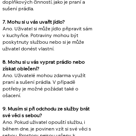
doplňkových činností, jako je praní a
sušení prádla.
7. Mohu si u vás uvařit jídlo?
Ano. Uživatel si může jídlo připravit sám
v kuchyňce. Potraviny mohou být
poskytnuty službou nebo si je může
uživatel donést vlastní.
8. Mohu si u vás vyprat prádlo nebo
získat oblečení?
Ano. Uživatelé mohou zdarma využít
praní a sušení prádla. V případě
potřeby je možné požádat také o
ošacení.
9. Musím si při odchodu ze služby brát
své věci s sebou?
Ano. Pokud uživatel opouští službu, i
během dne, je povinen vzít si své věci s
sebou. Prostory nejsou určeny k