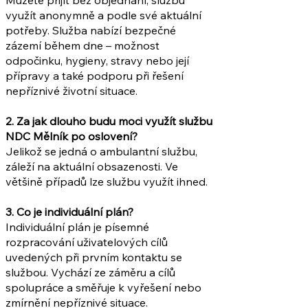
Můžete přijít bez objednání, službu
využít anonymně a podle své aktuální
potřeby. Služba nabízí bezpečné
zázemí během dne – možnost
odpočinku, hygieny, stravy nebo její
přípravy a také podporu při řešení
nepříznivé životní situace.
2. Za jak dlouho budu moci využít službu
NDC Mělník po oslovení?
Jelikož se jedná o ambulantní službu,
záleží na aktuální obsazenosti. Ve
většině případů lze službu využít ihned.
3. Co je individuální plán?
Individuální plán je písemné
rozpracování uživatelových cílů
uvedených při prvním kontaktu se
službou. Vychází ze záměru a cílů
spolupráce a směřuje k vyřešení nebo
zmírnění nepříznivé situace.