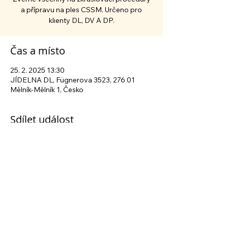
a přípravu na ples CSSM. Určeno pro
klienty DL, DV A DP.
Čas a místo
25. 2. 2025 13:30
JÍDELNA DL, Fügnerova 3523, 276 01
Mělník-Mělník 1, Česko
Sdílet událost
Sledujte nás na sociálních sítích
Centrum sociálních služeb Mělník
| Fügnerova