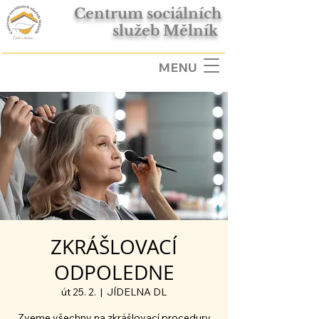
Centrum sociálních
služeb Mělník
MENU
ZKRÁŠLOVACÍ
ODPOLEDNE
út 25. 2.
  |  
JÍDELNA DL
Zveme všechny na zkrášlovací procedury