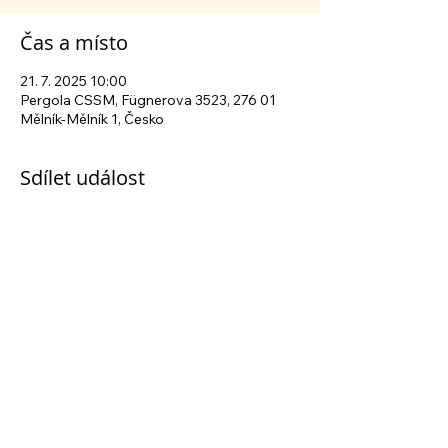
Čas a místo
21. 7. 2025 10:00
Pergola CSSM, Fügnerova 3523, 276 01
Mělník-Mělník 1, Česko
Sdílet událost
Sledujte nás na sociálních sítích
Centrum sociálních služeb Mělník
| Fügnerova
3523, 276 01 Mělník | tel.:
+420 315 630 040
© 2024 CSSM