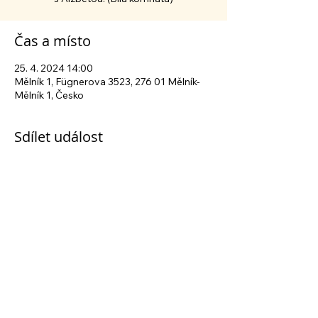
Čas a místo
25. 4. 2024 14:00
Mělník 1, Fügnerova 3523, 276 01 Mělník-
Mělník 1, Česko
Sdílet událost
Sledujte nás na sociálních sítích
Centrum sociálních služeb Mělník
| Fügnerova
3523, 276 01 Mělník | tel.:
+420 315 630 040