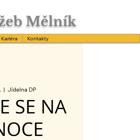
užeb Mělník
Kariéra
Kontakty
.
  |  
Jídelna DP
E SE NA
NOCE