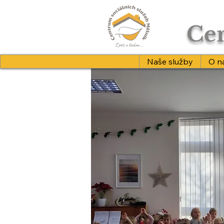
Cen
Naše služby
O n