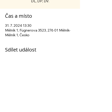
Čas a místo
31. 7. 2024 13:30
Mělník 1, Fügnerova 3523, 276 01 Mělník-
Mělník 1, Česko
Sdílet událost
Sledujte nás na sociálních sítích
Centrum sociálních služeb Mělník
| Fügnerova
3523, 276 01 Mělník | tel.:
+420 315 630 040