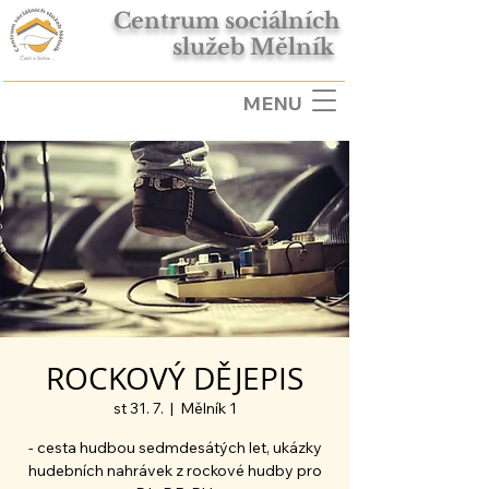
Centrum sociálních
služeb Mělník
MENU
ROCKOVÝ DĚJEPIS
st 31. 7.
  |  
Mělník 1
- cesta hudbou sedmdesátých let, ukázky
hudebních nahrávek z rockové hudby pro