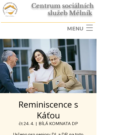
Centrum sociálních
služeb Mělník
MENU
Reminiscence s
Káťou
čt 24. 4.
  |  
BÍLÁ KOMNATA DP
Určeno pro seniory DL a DP, na toto