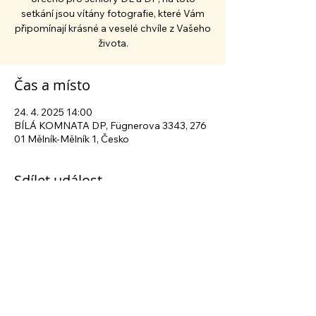
setkání jsou vítány fotografie, které Vám
připomínají krásné a veselé chvíle z Vašeho
života.
Čas a místo
24. 4. 2025 14:00
BÍLÁ KOMNATA DP, Fügnerova 3343, 276
01 Mělník-Mělník 1, Česko
Sdílet událost
Sledujte nás na sociálních sítích