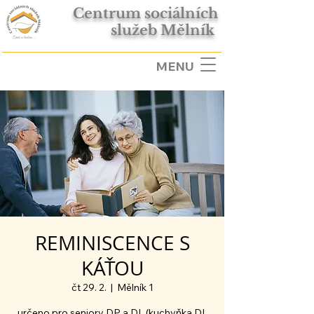
Centrum sociálních
služeb Mělník
MENU
REMINISCENCE S
KÁŤOU
čt 29. 2.
  |  
Mělník 1
určeno pro seniory DP a DL (kuchyňka DL