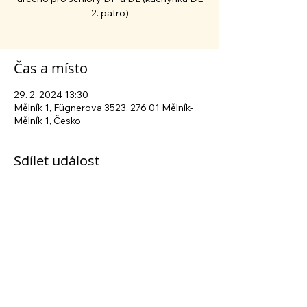
2. patro)
Čas a místo
29. 2. 2024 13:30
Mělník 1, Fügnerova 3523, 276 01 Mělník-
Mělník 1, Česko
Sdílet událost
Sledujte nás na sociálních sítích
Centrum sociálních služeb Mělník
| Fügnerova