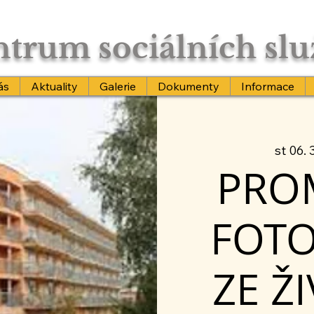
trum sociálních sl
ás
Aktuality
Galerie
Dokumenty
Informace
st 06. 3
PRO
FOTO
ZE Ž