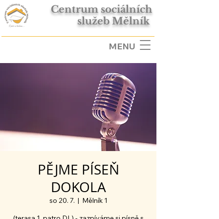
Centrum sociálních
služeb Mělník
MENU
PĚJME PÍSEŇ
DOKOLA
so 20. 7.
  |  
Mělník 1
(terasa 1. patro DL) - zazpíváme si písně s