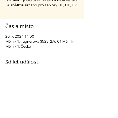
Alžbětkou určeno pro seniory DL, DP, DV.
Čas a místo
20. 7. 2024 14:00
Mělník 1, Fügnerova 3523, 276 01 Mělník-
Mělník 1, Česko
Sdílet událost
Sledujte nás na sociálních sítích
Centrum sociálních služeb Mělník
| Fügnerova