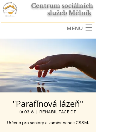
Centrum sociálních
služeb Mělník
MENU
"Parafínová lázeň"
út 03. 6.
  |  
REHABILITACE DP
Určeno pro seniory a zaměstnance CSSM.