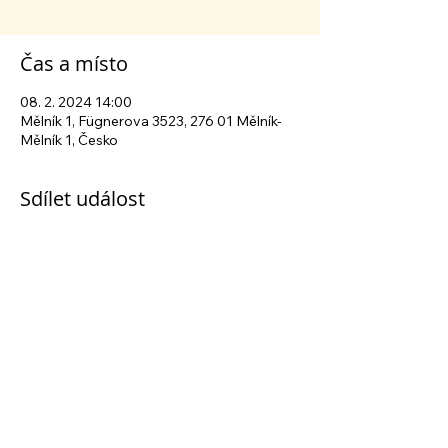
Čas a místo
08. 2. 2024 14:00
Mělník 1, Fügnerova 3523, 276 01 Mělník-
Mělník 1, Česko
Sdílet událost
Sledujte nás na sociálních sítích
Centrum sociálních služeb Mělník
| Fügnerova
3523, 276 01 Mělník | tel.:
+420 315 630 040