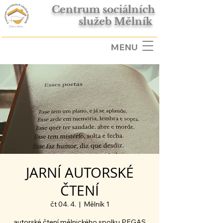
Centrum sociálních
služeb Mělník
MENU
JARNÍ AUTORSKÉ
ČTENÍ
čt 04. 4.
  |  
Mělník 1
autorské čtení mělnického spolku PEGAS