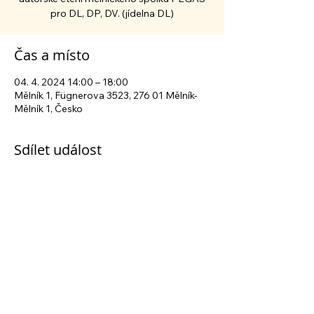
Čas a místo
04. 4. 2024 14:00 – 18:00
Mělník 1, Fügnerova 3523, 276 01 Mělník-
Mělník 1, Česko
Sdílet událost
Sledujte nás na sociálních sítích
Centrum sociálních služeb Mělník
| Fügnerova
3523, 276 01 Mělník | tel.:
+420 315 630 040