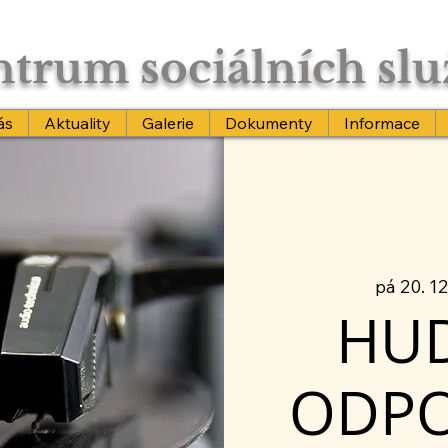
trum sociálních sl
ás
Aktuality
Galerie
Dokumenty
Informace
pá 20. 12
HU
ODP