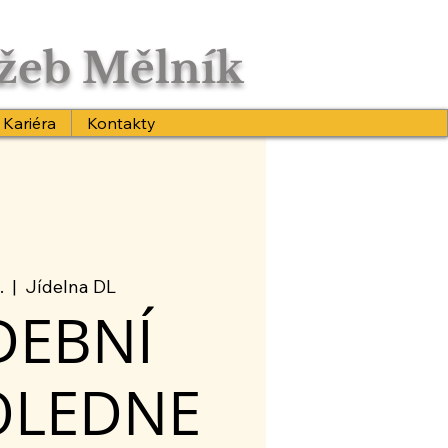
užeb Mělník
Kariéra
Kontakty
.
  |  
Jídelna DL
DEBNÍ
OLEDNE