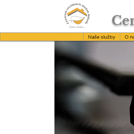
Cen
Naše služby
O n