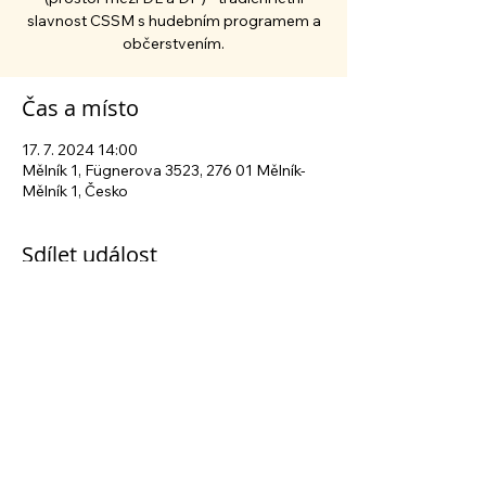
slavnost CSSM s hudebním programem a
občerstvením.
Čas a místo
17. 7. 2024 14:00
Mělník 1, Fügnerova 3523, 276 01 Mělník-
Mělník 1, Česko
Sdílet událost
Sledujte nás na sociálních sítích
Centrum sociálních služeb Mělník
| Fügnerova