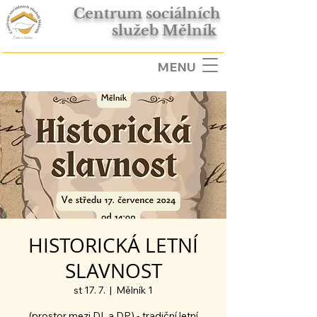
Centrum sociálních
služeb Mělník
MENU
HISTORICKÁ LETNÍ
SLAVNOST
st 17. 7.
  |  
Mělník 1
(prostor mezi DL a DP) - tradiční letní