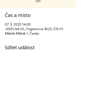
DP.
Čas a místo
07. 3. 2025 14:00
JÍDELNA DL, Fügnerova 3523, 276 01
Mělník-Mělník 1, Česko
Sdílet událost
Sledujte nás na sociálních sítích
Centrum sociálních služeb Mělník
| Fügnerova
3523, 276 01 Mělník | tel.:
+420 315 630 040