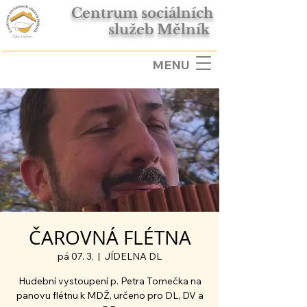
Centrum sociálních
služeb Mělník
MENU
ČAROVNÁ FLÉTNA
pá 07. 3.
  |  
JÍDELNA DL
Hudební vystoupení p. Petra Tomečka na
panovu flétnu k MDŽ, určeno pro DL, DV a