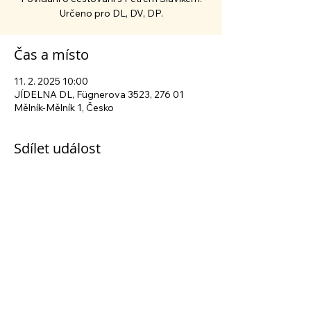
Určeno pro DL, DV, DP.
Čas a místo
11. 2. 2025 10:00
JÍDELNA DL, Fügnerova 3523, 276 01
Mělník-Mělník 1, Česko
Sdílet událost
Sledujte nás na sociálních sítích
Centrum sociálních služeb Mělník
| Fügnerova
3523, 276 01 Mělník | tel.:
+420 315 630 040