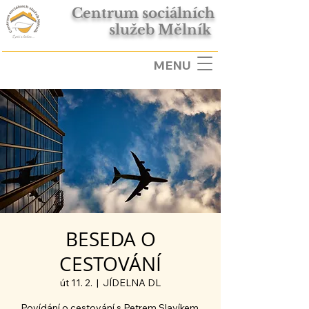
Centrum sociálních
služeb Mělník
MENU
BESEDA O
CESTOVÁNÍ
út 11. 2.
  |  
JÍDELNA DL
Povídání o cestování s Petrem Slavíkem.