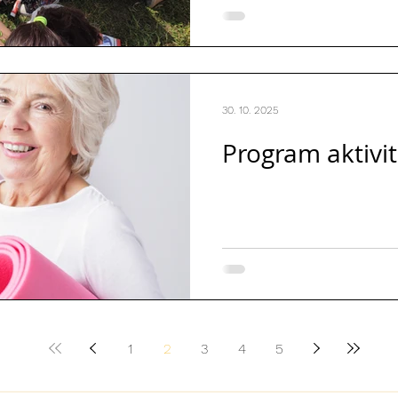
30. 10. 2025
Program aktivit
1
2
3
4
5