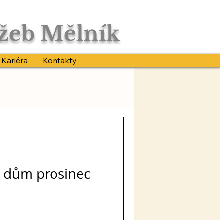
užeb Mělník
Kariéra
Kontakty
ý dům prosinec