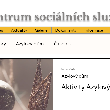
trum sociálních sl
ás
Aktuality
Galerie
Dokumenty
Informace
ory
Azylový dům
Časopis
2. 12. 2025
Azylový dům
Aktivity Azylov