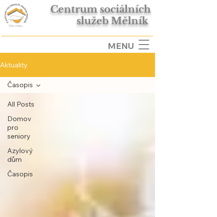
Centrum sociálních
služeb Mělník
MENU
Aktuality
Časopis
All Posts
Domov
pro
seniory
Azylový
dům
Časopis