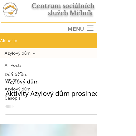
Centrum sociálních
služeb Mělník
MENU
Aktuality
Azylový dům
All Posts
2. 12. 2025
Domov pro
seniory
Azylový dům
Azylový dům
Aktivity Azylový dům prosinec
Časopis